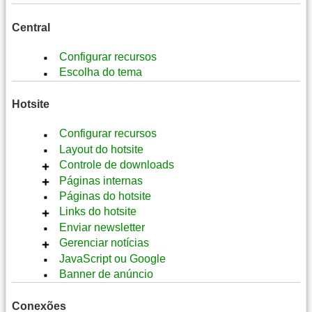
Incluir
Informações
Notas
Central
Notas
Informações
Configurar recursos
Escolha do tema
Hotsite
Configurar recursos
Layout do hotsite
Controle de downloads
Páginas internas
Adicionar arquivo
Páginas do hotsite
Alterar
Inserir pagina
Links do hotsite
Alterar
Enviar newsletter
Inserir link
Gerenciar notícias
Abrir
JavaScript ou Google
Inserir notícia
Banner de anúncio
Alterar
Conexões