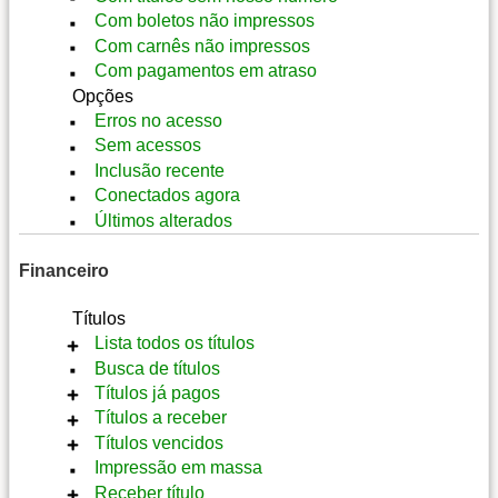
Informações
Com boletos não impressos
Conexões
Bloquear
Desbloquear
Com carnês não impressos
Adicionais
Desbloquear
Bloquear
Informações
Com pagamentos em atraso
Desbloquear
Opções
Bloquear
Erros no acesso
Sem acessos
Inclusão recente
Conectados agora
Últimos alterados
Financeiro
Títulos
Lista todos os títulos
Busca de títulos
Boleto
Títulos já pagos
Receber
Títulos a receber
Alterar
Informações
Títulos vencidos
Enviar
Notas
Boleto
Impressão em massa
Bloquear cliente
Enviar
Receber
Boleto
Receber título
Informações
Alterar
Receber