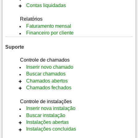
Contas liquidadas
Adicionar pagamento
Alterar
Adicionar pagamento
Relatórios
Liquidar
Notas
Faturamento mensal
Notas
Informações
Financeiro por cliente
Informações
Suporte
Controle de chamados
Inserir novo chamado
Buscar chamados
Chamados abertos
Chamados fechados
Abrir chamado
Abrir
Abrir chamado
Controle de instalações
Responder
Abrir
Inserir nova instalação
Alterar
Reabrir
Buscar instalação
Fechar
Conexões
Instalações abertas
Conexões
Informações
Informações
Instalações concluidas
Notas
Inserir instalação
Notas
Alterar
Inserir instalação