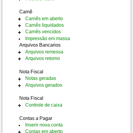
Notas
Enviar
Alterar
Informações
Atrelar
Carnê
Bloquear cliente
Enviar
Recibo
Carnês em aberto
Informações
Bloquear cliente
Estorno
Notas
Carnês liquidados
Informações
Receber
Abrir
Atrelar
Notas
Carnês vencidos
Enviar
Abrir
Atrelar
Impressão em massa
Notas
Notas
Abrir
Arquivos Bancarios
Enviar
Arquivos remessa
Notas
Arquivos retorno
Gerar remessa
Detalhes
Adicionar retorno
Nota Fiscal
Download
Detalhes
Notas geradas
Processar
Arquivos gerados
Download
Informações
Notas
Download NFE
Nota Fiscal
Download SPED
Controle de caixa
Notas
Contas a Pagar
Alterar
Inserir nova conta
Contas em aberto