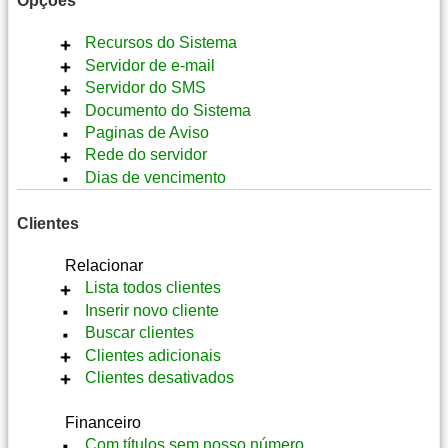
Opções
Recursos do Sistema
Servidor de e-mail
Setup
Servidor do SMS
Temas
Mensagens
Documento do Sistema
Mapas
Recursos
Mensagens
Paginas de Aviso
Turbo
Servidor
Recursos
Documentos
Rede do servidor
Servidor
Contratos de acesso
Dias de vencimento
Ficha de chamados
ENDERECO IP
Carta de cobrança
PORTA 8080
Recibo
Clientes
ACESSO SSH
MKTUNEL
Relacionar
CLOUDFLARE
Lista todos clientes
Inserir novo cliente
Inserir novo cliente
Buscar clientes
Detalhes
Clientes adicionais
Alterar
Clientes desativados
Notas
Detalhes
Chamados
Alterar
Inserir adicional
Financeiro
Conexões
Notas
Alterar
Adicionais
Com títulos sem nosso número
Chamados
Notas