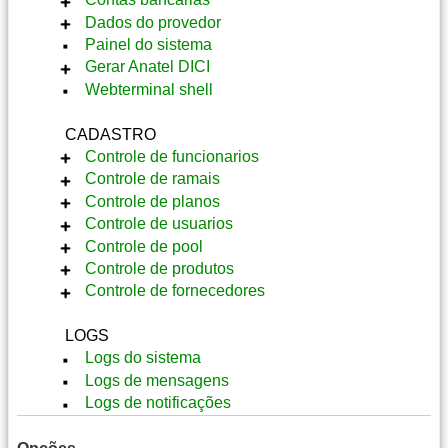
Inserir Backup
Dados do provedor
Opções de Backup
Inserir Conta Bancaria
Painel do sistema
Restaurar
Alterar
Dados do provedor
Gerar Anatel DICI
Download
Notas
Dados fiscais
Webterminal shell
Homologação
Redes
Gerar DICI
Reparar
sociais
Download
CADASTRO
Notas
Controle de funcionarios
Controle de ramais
Inserir Funcionario
Controle de planos
Detalhes
Inserir Ramal
Controle de usuarios
Alterar
Ramal recursos
Adicionar plano
Controle de pool
Notas
Detalhes
Alterar
Adicionar usuario
Controle de produtos
Ficha
Alterar
Notas
Configurar recursos
Adicionar pool
Controle de fornecedores
Notas
Detalhes
Detalhes
Adicionar produto
Alterar
Alterar
Detalhes
Adicionar fornecedor
LOGS
Notas
Download
Alterar
Alterar
Logs do sistema
API
Notas
Notas
Logs de mensagens
Logs de notificações